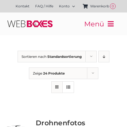
Zum
Kontakt
FAQ / Hilfe
Konto
Warenkorb
0
Inhalt
springen
Menü
Websites
Mediengestaltung
Kampagnen
Sortieren nach
Standardsortierung
Referenzen
Finanzierung
Zeige
24 Produkte
Media-Shop
Drohnenfotos