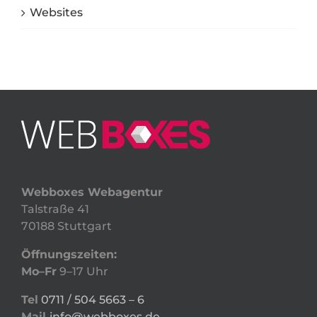
Websites
Webboxes Webagentur
Talstraße 41
70188 Stuttgart
Öffnungszeiten:
Mo–Fr
9–17 Uhr
Tel
0711 / 504 5663 – 6
Mail
info@webboxes.de