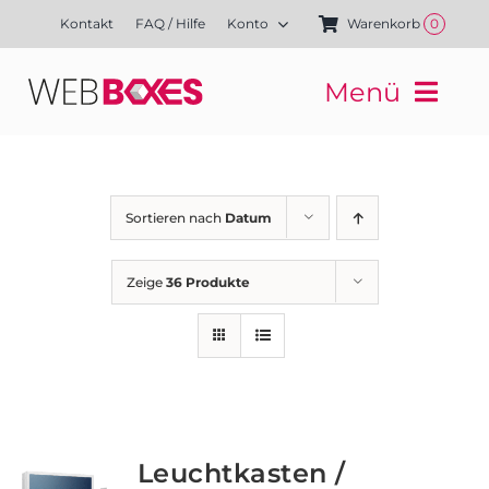
Zum
Kontakt
FAQ / Hilfe
Konto
Warenkorb
0
Inhalt
springen
Menü
Websites
Mediengestaltung
Kampagnen
Sortieren nach
Datum
Referenzen
Finanzierung
Zeige
36 Produkte
Media-Shop
Leuchtkasten /