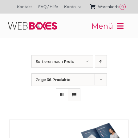
Zum
Kontakt
FAQ / Hilfe
Konto
Warenkorb
0
Inhalt
springen
Menü
Websites
Mediengestaltung
Kampagnen
Sortieren nach
Preis
Referenzen
Finanzierung
Zeige
36 Produkte
Media-Shop