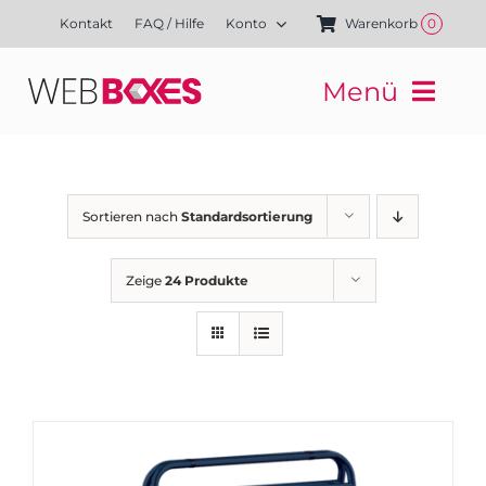
Zum
Kontakt
FAQ / Hilfe
Konto
Warenkorb
0
Inhalt
springen
Menü
Websites
Mediengestaltung
Kampagnen
Sortieren nach
Standardsortierung
Referenzen
Finanzierung
Zeige
24 Produkte
Media-Shop