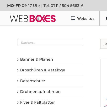
Zum
MO-FR
09-17 Uhr | Tel.
0711 / 504 5663–6
Inhalt
springen
Websites
Werbetechnik
So
Banner & Planen
Fahrzeugfolierung
Banner & Planen
Schaufenster- & Foliendesign
Broschüren & Kataloge
Schilder
Datenschutz
Drohnenaufnahmen
Flyer & Faltblätter