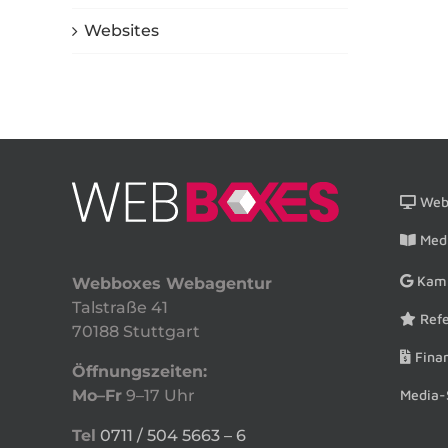
Websites
Webs
Medi
Kam
Webboxes Webagentur
Talstraße 41
Refe
70188 Stuttgart
Finan
Öffnungszeiten:
Media-
Mo–Fr
9–17 Uhr
Tel
0711 / 504 5663 – 6