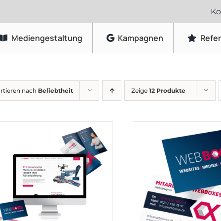
Ko
Mediengestaltung
Kampagnen
Refe
Grafikdesign
rtieren nach
Beliebtheit
Zeige
12 Produkte
Logo-Gestaltung
Visitenkarten & Briefpapier
Flyer & Faltblätter
Broschüren & Kataloge
Speisekarten & Getränkekarten
Plakate & Poster