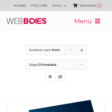
Zum
Kontakt
FAQ / Hilfe
Konto
Warenkorb
0
Inhalt
springen
Menü
Websites
Mediengestaltung
Kampagnen
Sortieren nach
Preis
Referenzen
Finanzierung
Zeige
12 Produkte
Media-Shop