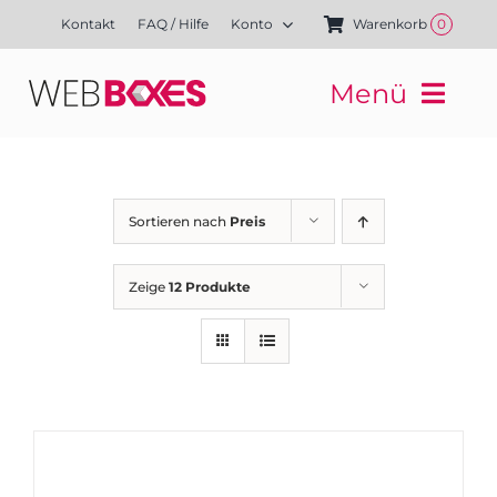
Zum
Kontakt
FAQ / Hilfe
Konto
Warenkorb
0
Inhalt
springen
Menü
Websites
Mediengestaltung
Kampagnen
Sortieren nach
Preis
Referenzen
Finanzierung
Zeige
12 Produkte
Media-Shop