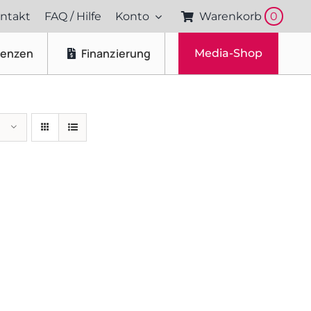
ntakt
FAQ / Hilfe
Konto
Warenkorb
0
renzen
Finanzierung
Media-Shop
Fotos & Videos
Produktfotografie
Portraitfotografie
Drohnenaufnahmen