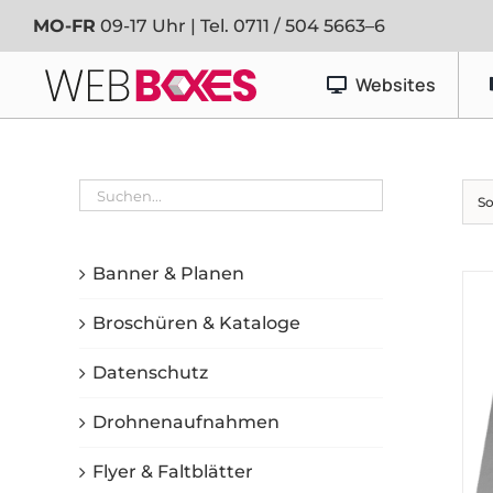
Zum
MO-FR
09-17 Uhr | Tel.
0711 / 504 5663–6
Inhalt
springen
Websites
Werbetechnik
So
Banner & Planen
Fahrzeugfolierung
Banner & Planen
Schaufenster- & Foliendesign
Broschüren & Kataloge
Schilder
Datenschutz
Drohnenaufnahmen
Flyer & Faltblätter