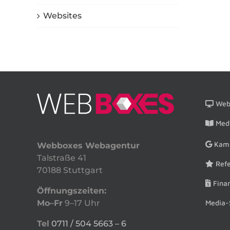
Websites
Webs
Medi
Kam
Webboxes Webagentur
Talstraße 41
Refe
70188 Stuttgart
Finan
Öffnungszeiten:
Media-
Mo–Fr
9–17 Uhr
Tel
0711 / 504 5663 – 6