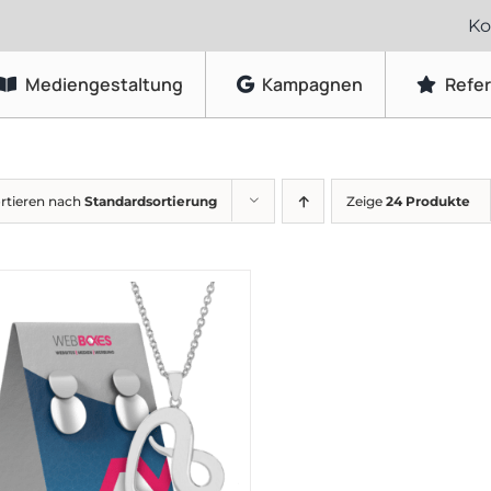
Ko
Mediengestaltung
Kampagnen
Refe
Grafikdesign
rtieren nach
Standardsortierung
Zeige
24 Produkte
Logo-Gestaltung
Visitenkarten & Briefpapier
Flyer & Faltblätter
Broschüren & Kataloge
Speisekarten & Getränkekarten
Plakate & Poster