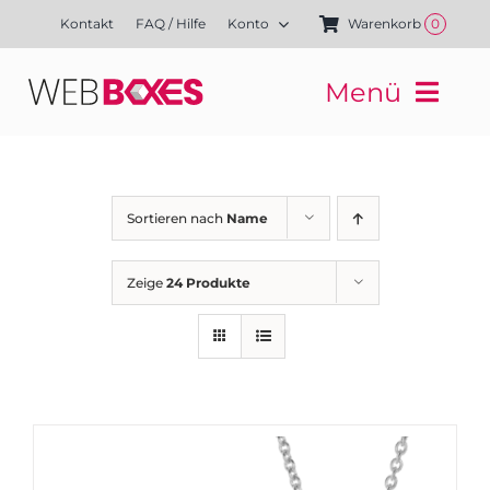
Zum
Kontakt
FAQ / Hilfe
Konto
Warenkorb
0
Inhalt
springen
Menü
Websites
Mediengestaltung
Kampagnen
Sortieren nach
Name
Referenzen
Finanzierung
Zeige
24 Produkte
Media-Shop