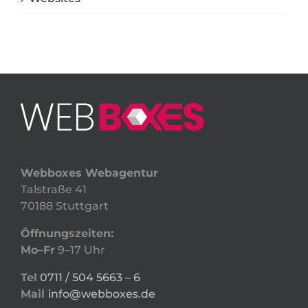
Webboxes Webagentur
Talstraße 41
70188 Stuttgart
Öffnungszeiten:
Mo–Fr
9–17 Uhr
Tel
0711 / 504 5663 – 6
Mail
info@webboxes.de