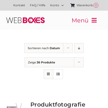
Zum
Kontakt
FAQ / Hilfe
Konto
Warenkorb
0
Inhalt
springen
Menü
Websites
Mediengestaltung
Kampagnen
Sortieren nach
Datum
Referenzen
Finanzierung
Zeige
36 Produkte
Media-Shop
Produktfotografie