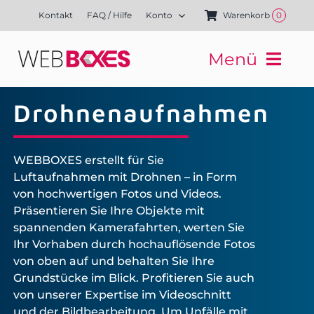
Zum
Kontakt
FAQ / Hilfe
Konto
Warenkorb
0
Inhalt
springen
Menü
Websites
Drohnenaufnahmen
Mediengestaltung
Kampagnen
Referenzen
WEBBOXES erstellt für Sie
Luftaufnahmen mit Drohnen – in Form
Finanzierung
von hochwertigen Fotos und Videos.
Media-Shop
Präsentieren Sie Ihre Objekte mit
spannenden Kamerafahrten, werten Sie
Ihr Vorhaben durch hochauflösende Fotos
von oben auf und behalten Sie Ihre
Grundstücke im Blick. Profitieren Sie auch
von unserer Expertise im Videoschnitt
und der Bildbearbeitung. Um Unfälle mit