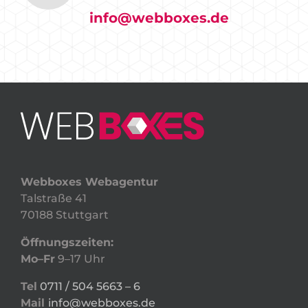
info@webboxes.de
Webboxes Webagentur
Talstraße 41
70188 Stuttgart
Öffnungszeiten:
Mo–Fr
9–17 Uhr
Tel
0711 / 504 5663 – 6
Mail
info@webboxes.de