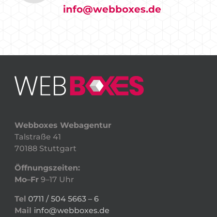
info@webboxes.de
Webboxes Webagentur
Talstraße 41
70188 Stuttgart
Öffnungszeiten:
Mo–Fr
9–17 Uhr
Tel
0711 / 504 5663 – 6
Mail
info@webboxes.de