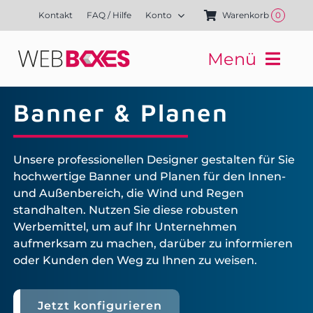
Zum
Kontakt
FAQ / Hilfe
Konto
Warenkorb
0
Inhalt
springen
Menü
Websites
Banner & Planen
Mediengestaltung
Kampagnen
Referenzen
Unsere professionellen Designer gestalten für Sie
hochwertige Banner und Planen für den Innen-
Finanzierung
und Außenbereich, die Wind und Regen
Media-Shop
standhalten. Nutzen Sie diese robusten
Werbemittel, um auf Ihr Unternehmen
aufmerksam zu machen, darüber zu informieren
oder Kunden den Weg zu Ihnen zu weisen.
Jetzt konfigurieren