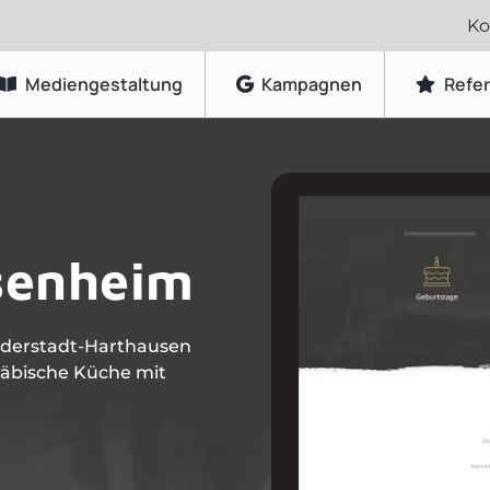
Ko
Mediengestaltung
Kampagnen
Refe
Grafikdesign
Logo-Gestaltung
senheim
Visitenkarten & Briefpapier
Flyer & Faltblätter
Broschüren & Kataloge
ilderstadt-Harthausen
hwäbische Küche mit
Speisekarten & Getränkekarten
Plakate & Poster