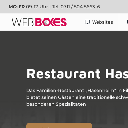
Zum
MO-FR
09-17 Uhr | Tel.
0711 / 504 5663–6
Inhalt
springen
Websites
Werbetechnik
Banner & Planen
Restaurant Ha
Fahrzeugfolierung
Schaufenster- & Foliendesign
Schilder
Das Familien-Restaurant „Hasenheim“ in F
bietet seinen Gästen eine traditionelle sc
besonderen Spezialitäten