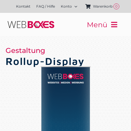
Zum
Kontakt
FAQ / Hilfe
Konto
Warenkorb
0
Inhalt
springen
Menü
Websites
Mediengestaltung
Gestaltung
Kampagnen
Rollup-Display
Referenzen
Finanzierung
Media-Shop