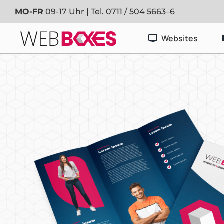
Zum
MO-FR
09-17 Uhr | Tel.
0711 / 504 5663–6
Inhalt
springen
Websites
Werbetechnik
Banner & Planen
Fahrzeugfolierung
Schaufenster- & Foliendesign
Schilder