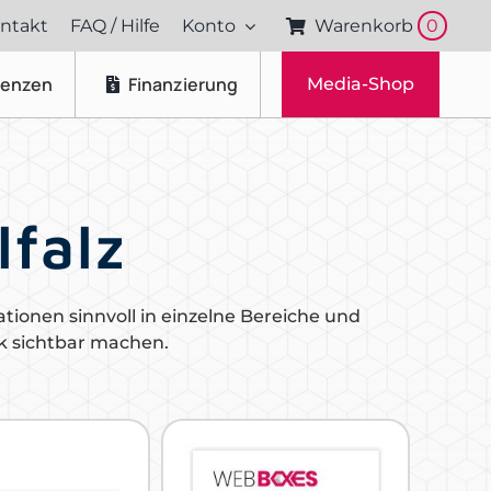
ntakt
FAQ / Hilfe
Konto
Warenkorb
0
renzen
Finanzierung
Media-Shop
Fotos & Videos
Produktfotografie
lfalz
Portraitfotografie
Drohnenaufnahmen
ationen sinnvoll in einzelne Bereiche und
ck sichtbar machen.