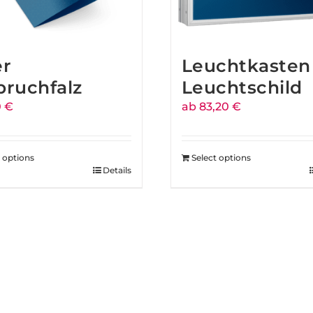
er
Leuchtkasten 
bruchfalz
Leuchtschild
0 €
ab 83,20 €
t options
Select options
Details