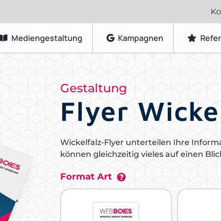
Ko
Mediengestaltung
Kampagnen
Refe
Grafikdesign
Gestaltung
Logo-Gestaltung
Flyer Wicke
Visitenkarten & Briefpapier
Flyer & Faltblätter
Wickelfalz-Flyer unterteilen Ihre Inform
Broschüren & Kataloge
können gleichzeitig vieles auf einen Bli
Speisekarten & Getränkekarten
Format Art
Plakate & Poster