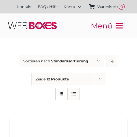
Zum
Kontakt
FAQ / Hilfe
Konto
Warenkorb
0
Inhalt
springen
Menü
Websites
Mediengestaltung
Kampagnen
Sortieren nach
Standardsortierung
Referenzen
Finanzierung
Zeige
12 Produkte
Media-Shop