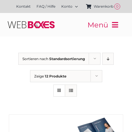
Zum
Kontakt
FAQ / Hilfe
Konto
Warenkorb
0
Inhalt
springen
Menü
Websites
Mediengestaltung
Kampagnen
Sortieren nach
Standardsortierung
Referenzen
Finanzierung
Zeige
12 Produkte
Media-Shop