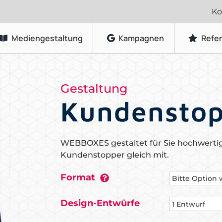
Ko
Mediengestaltung
Kampagnen
Refe
Grafikdesign
Gestaltung
Logo-Gestaltung
Kundensto
Visitenkarten & Briefpapier
Flyer & Faltblätter
WEBBOXES gestaltet für Sie hochwertig
Broschüren & Kataloge
Kundenstopper gleich mit.
Speisekarten & Getränkekarten
Format
Plakate & Poster
Design-Entwürfe