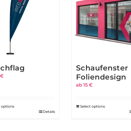
chflag
Schaufenster
Foliendesign
 €
ab 15 €
t options
Select options
Details