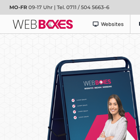
Zum
MO-FR
09-17 Uhr | Tel.
0711 / 504 5663–6
Inhalt
springen
Websites
Werbetechnik
Banner & Planen
Fahrzeugfolierung
Schaufenster- & Foliendesign
Schilder