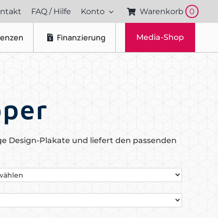
ntakt
FAQ / Hilfe
Konto
Warenkorb
0
renzen
Finanzierung
Media-Shop
Fotos & Videos
Produktfotografie
pper
Portraitfotografie
Drohnenaufnahmen
e Design-Plakate und liefert den passenden