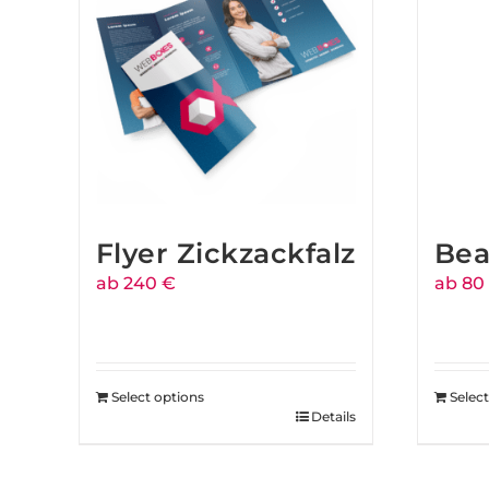
Flyer Zickzackfalz
Bea
ab 240 €
ab 80
Select options
Selec
Details