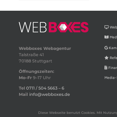
Webs
Medi
Kam
Webboxes Webagentur
Talstraße 41
Refe
70188 Stuttgart
Finan
Öffnungszeiten:
Media-
Mo–Fr
9–17 Uhr
Tel
0711 / 504 5663 – 6
Mail
info@webboxes.de
Diese Webseite benutzt Cookies. Mit Nutzun