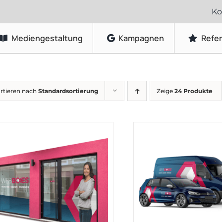
Ko
Mediengestaltung
Kampagnen
Refe
Grafikdesign
rtieren nach
Standardsortierung
Zeige
24 Produkte
Logo-Gestaltung
Visitenkarten & Briefpapier
Flyer & Faltblätter
Broschüren & Kataloge
Speisekarten & Getränkekarten
Plakate & Poster