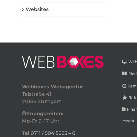
Websites
Webs
Medi
Kam
Webboxes Webagentur
Talstraße 41
Refe
70188 Stuttgart
Finan
Öffnungszeiten:
Media-
Mo–Fr
9–17 Uhr
Tel
0711 / 504 5663 – 6