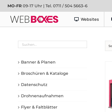
Zum
MO-FR
09-17 Uhr | Tel.
0711 / 504 5663–6
Inhalt
springen
Websites
Werbetechnik
So
Banner & Planen
Fahrzeugfolierung
Banner & Planen
Schaufenster- & Foliendesign
Broschüren & Kataloge
Schilder
Datenschutz
Drohnenaufnahmen
Flyer & Faltblätter