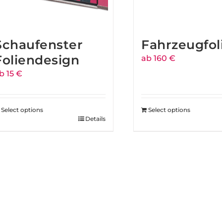
Schaufenster
Fahrzeugfol
Foliendesign
ab 160 €
b 15 €
Select options
Select options
Details