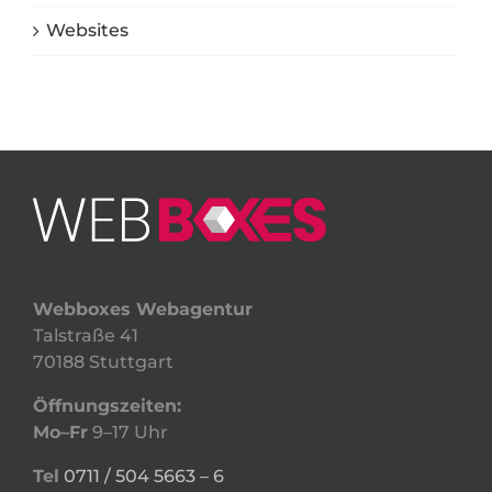
Websites
Webboxes Webagentur
Talstraße 41
70188 Stuttgart
Öffnungszeiten:
Mo–Fr
9–17 Uhr
Tel
0711 / 504 5663 – 6