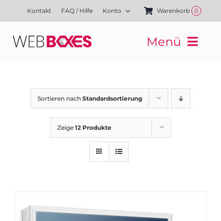
Zum
Kontakt
FAQ / Hilfe
Konto
Warenkorb
0
Inhalt
springen
Menü
Websites
Mediengestaltung
Kampagnen
Sortieren nach
Standardsortierung
Referenzen
Finanzierung
Zeige
12 Produkte
Media-Shop