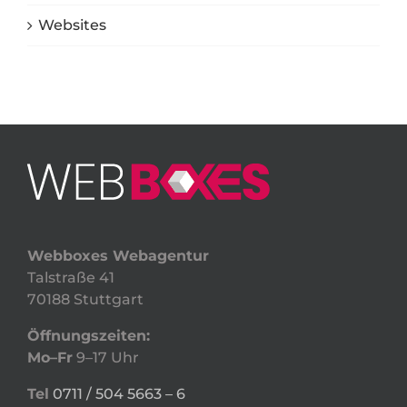
Websites
Webboxes Webagentur
Talstraße 41
70188 Stuttgart
Öffnungszeiten:
Mo–Fr
9–17 Uhr
Tel
0711 / 504 5663 – 6