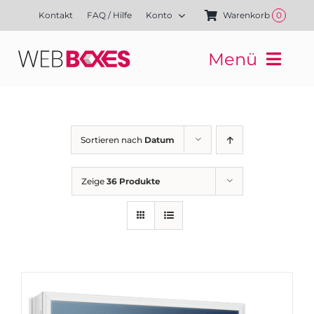
Zum
Kontakt
FAQ / Hilfe
Konto
Warenkorb
0
Inhalt
springen
Menü
Websites
Mediengestaltung
Kampagnen
Sortieren nach
Datum
Referenzen
Finanzierung
Zeige
36 Produkte
Media-Shop