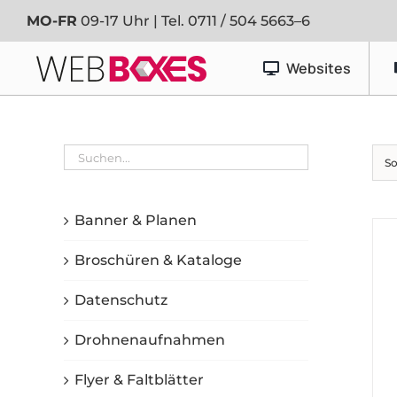
Zum
MO-FR
09-17 Uhr | Tel.
0711 / 504 5663–6
Inhalt
springen
Websites
Werbetechnik
So
Banner & Planen
Fahrzeugfolierung
Banner & Planen
Schaufenster- & Foliendesign
Broschüren & Kataloge
Schilder
Datenschutz
Drohnenaufnahmen
Flyer & Faltblätter