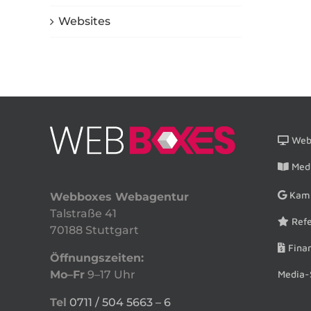
Websites
Webs
Medi
Kam
Webboxes Webagentur
Talstraße 41
Refe
70188 Stuttgart
Finan
Öffnungszeiten:
Media-
Mo–Fr
9–17 Uhr
Tel
0711 / 504 5663 – 6