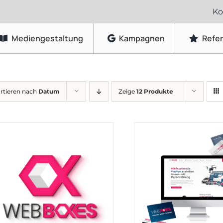
Ko
Mediengestaltung
Kampagnen
Refe
Grafikdesign
rtieren nach
Datum
Zeige
12 Produkte
Logo-Gestaltung
Visitenkarten & Briefpapier
Flyer & Faltblätter
Broschüren & Kataloge
Speisekarten & Getränkekarten
Plakate & Poster