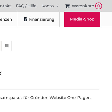
ntakt
FAQ / Hilfe
Konto
Warenkorb
0
renzen
Finanzierung
Media-Shop
Fotos & Videos
Produktfotografie
Portraitfotografie
Drohnenaufnahmen
x
esamtpaket für Gründer: Website One-Pager,