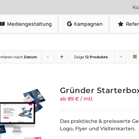
Ko
Mediengestaltung
Kampagnen
Refe
Grafikdesign
rtieren nach
Datum
Zeige
12 Produkte
Logo-Gestaltung
Visitenkarten & Briefpapier
Flyer & Faltblätter
Gründer Starterbo
Broschüren & Kataloge
ab 89 € / mtl.
Speisekarten & Getränkekarten
Plakate & Poster
Das praktische & preiswerte G
Logo, Flyer und Visitenkarten.