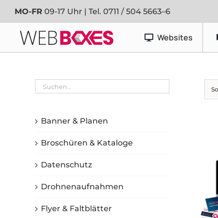
Zum
MO-FR
09-17 Uhr | Tel.
0711 / 504 5663–6
Inhalt
springen
Websites
Werbetechnik
So
Banner & Planen
Fahrzeugfolierung
Banner & Planen
Schaufenster- & Foliendesign
Broschüren & Kataloge
Schilder
Datenschutz
Drohnenaufnahmen
Flyer & Faltblätter