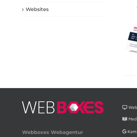
Websites
Webs
Medi
Kam
Webboxes Webagentur