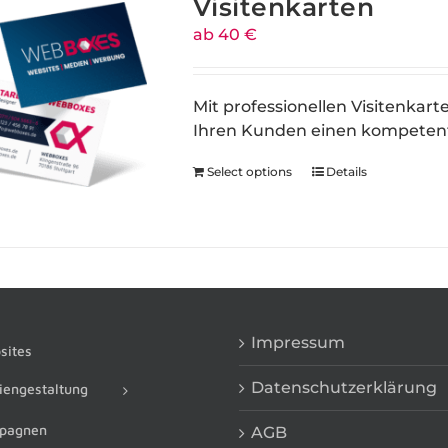
Visitenkarten
ab 40 €
Mit professionellen Visitenkart
Ihren Kunden einen kompetent
Select options
Details
Impressum
ites
Datenschutzerklärung
engestaltung
pagnen
AGB