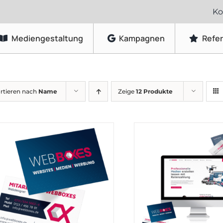
Ko
Mediengestaltung
Kampagnen
Refe
Grafikdesign
rtieren nach
Name
Zeige
12 Produkte
Logo-Gestaltung
Visitenkarten & Briefpapier
Flyer & Faltblätter
Broschüren & Kataloge
Speisekarten & Getränkekarten
Plakate & Poster