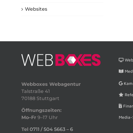
Websites
Webs
Medi
Kam
Webboxes Webagentur
Talstraße 41
Refe
70188 Stuttgart
Finan
Öffnungszeiten:
Media-
Mo–Fr
9–17 Uhr
Tel
0711 / 504 5663 – 6