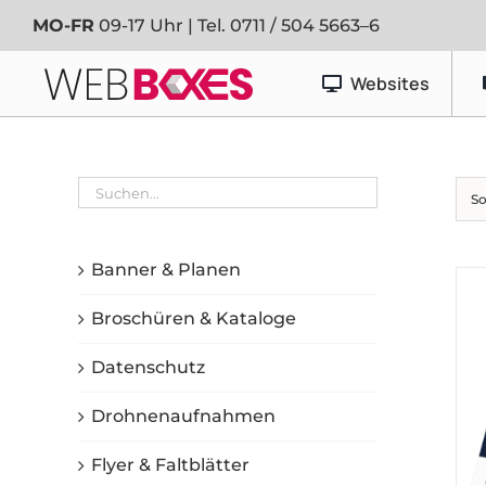
Zum
MO-FR
09-17 Uhr | Tel.
0711 / 504 5663–6
Inhalt
springen
Websites
Werbetechnik
So
Banner & Planen
Fahrzeugfolierung
Banner & Planen
Schaufenster- & Foliendesign
Broschüren & Kataloge
Schilder
Datenschutz
Drohnenaufnahmen
Flyer & Faltblätter