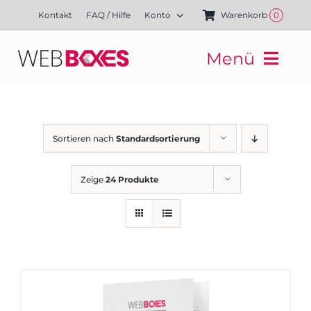
Zum
Kontakt
FAQ / Hilfe
Konto
Warenkorb
0
Inhalt
springen
Menü
Websites
Mediengestaltung
Kampagnen
Sortieren nach
Standardsortierung
Referenzen
Finanzierung
Zeige
24 Produkte
Media-Shop