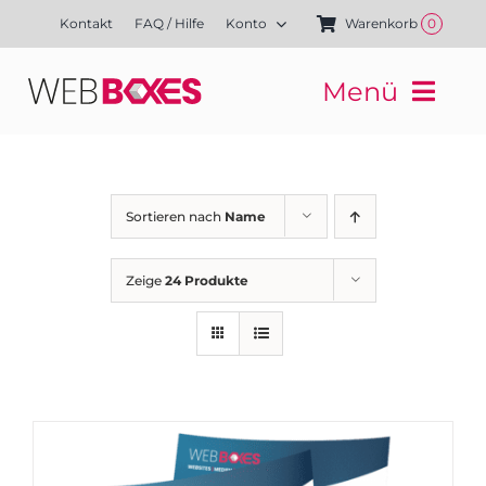
Zum
Kontakt
FAQ / Hilfe
Konto
Warenkorb
0
Inhalt
springen
Menü
Websites
Mediengestaltung
Kampagnen
Sortieren nach
Name
Referenzen
Finanzierung
Zeige
24 Produkte
Media-Shop