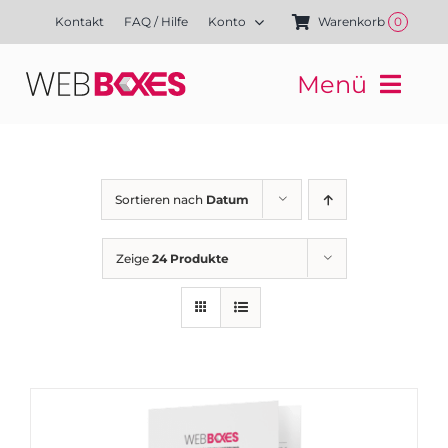
Zum
Kontakt
FAQ / Hilfe
Konto
Warenkorb
0
Inhalt
springen
Menü
Websites
Mediengestaltung
Kampagnen
Sortieren nach
Datum
Referenzen
Finanzierung
Zeige
24 Produkte
Media-Shop