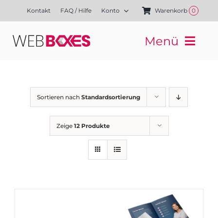
Zum
Kontakt
FAQ / Hilfe
Konto
Warenkorb
0
Inhalt
springen
Menü
Websites
Mediengestaltung
Kampagnen
Sortieren nach
Standardsortierung
Referenzen
Finanzierung
Zeige
12 Produkte
Media-Shop