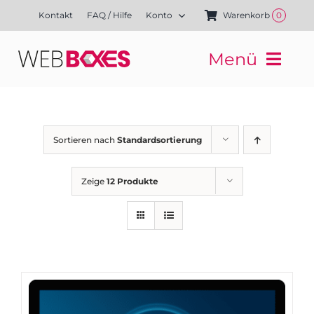
Zum
Kontakt
FAQ / Hilfe
Konto
Warenkorb
0
Inhalt
springen
Menü
Websites
Mediengestaltung
Kampagnen
Sortieren nach
Standardsortierung
Referenzen
Finanzierung
Zeige
12 Produkte
Media-Shop