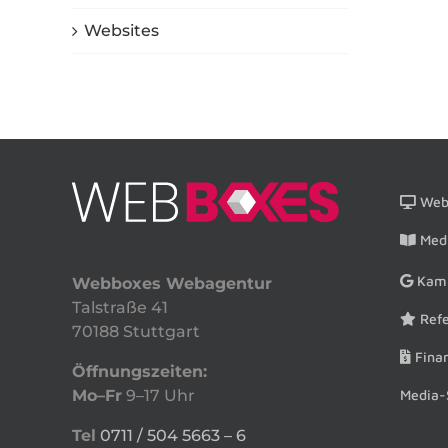
Websites
Webs
Medi
Kam
Webboxes Webagentur
Talstraße 41
Refe
70188 Stuttgart
Finan
Öffnungszeiten:
Media-
Mo–Fr
9–17 Uhr
Tel
0711 / 504 5663 – 6