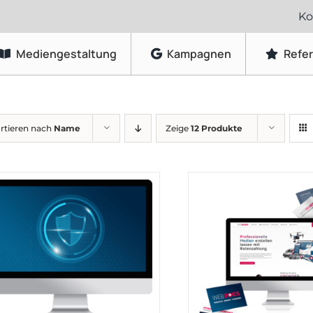
Ko
Mediengestaltung
Kampagnen
Refe
Grafikdesign
rtieren nach
Name
Zeige
12 Produkte
Logo-Gestaltung
Visitenkarten & Briefpapier
Flyer & Faltblätter
Broschüren & Kataloge
Speisekarten & Getränkekarten
Plakate & Poster