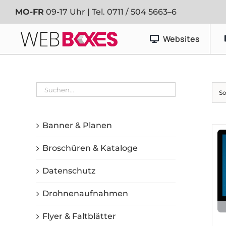
Zum
MO-FR
09-17 Uhr | Tel.
0711 / 504 5663–6
Inhalt
springen
Websites
Werbetechnik
So
Banner & Planen
Fahrzeugfolierung
Banner & Planen
Schaufenster- & Foliendesign
Broschüren & Kataloge
Schilder
Datenschutz
Drohnenaufnahmen
Flyer & Faltblätter