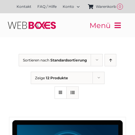
Zum
Kontakt
FAQ / Hilfe
Konto
Warenkorb
0
Inhalt
springen
Menü
Websites
Mediengestaltung
Kampagnen
Sortieren nach
Standardsortierung
Referenzen
Finanzierung
Zeige
12 Produkte
Media-Shop