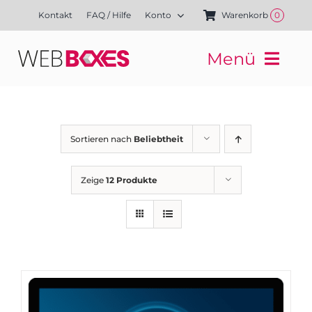
Zum
Kontakt
FAQ / Hilfe
Konto
Warenkorb
0
Inhalt
springen
Menü
Websites
Mediengestaltung
Kampagnen
Sortieren nach
Beliebtheit
Referenzen
Finanzierung
Zeige
12 Produkte
Media-Shop