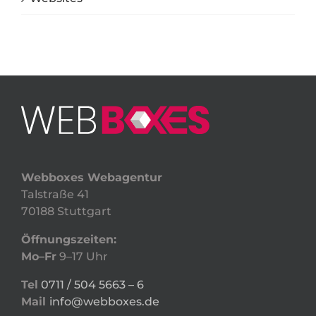
Webboxes Webagentur
Talstraße 41
70188 Stuttgart
Öffnungszeiten:
Mo–Fr
9–17 Uhr
Tel
0711 / 504 5663 – 6
Mail
info@webboxes.de