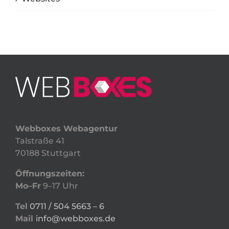
Webboxes Webagentur
Talstraße 41
70188 Stuttgart
Öffnungszeiten:
Mo–Fr
9–17 Uhr
Tel
0711 / 504 5663 – 6
Mail
info@webboxes.de