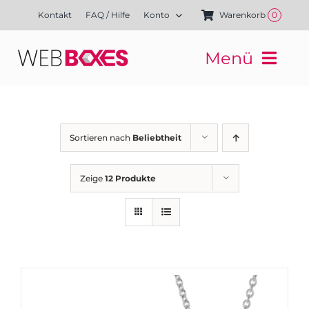
Zum
Kontakt
FAQ / Hilfe
Konto
Warenkorb
0
Inhalt
springen
Menü
Websites
Mediengestaltung
Kampagnen
Sortieren nach
Beliebtheit
Referenzen
Finanzierung
Zeige
12 Produkte
Media-Shop