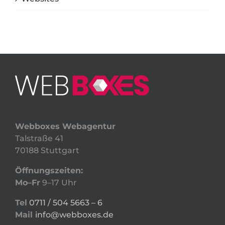
Webboxes Webagentur
Talstraße 41
70188 Stuttgart
Öffnungszeiten:
Mo–Fr
9–17 Uhr
Tel
0711 / 504 5663 – 6
Mail
info@webboxes.de