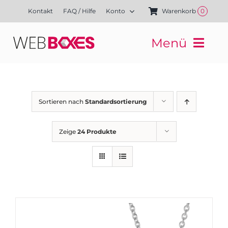
Zum
Kontakt
FAQ / Hilfe
Konto
Warenkorb
0
Inhalt
springen
Menü
Websites
Mediengestaltung
Kampagnen
Sortieren nach
Standardsortierung
Referenzen
Finanzierung
Zeige
24 Produkte
Media-Shop