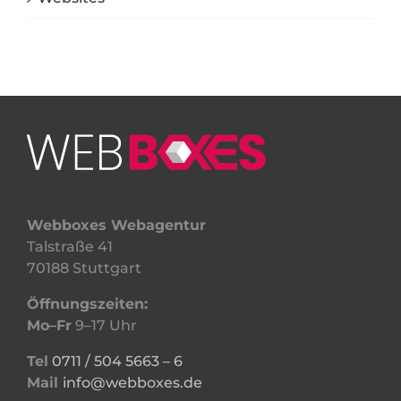
Webboxes Webagentur
Talstraße 41
70188 Stuttgart
Öffnungszeiten:
Mo–Fr
9–17 Uhr
Tel
0711 / 504 5663 – 6
Mail
info@webboxes.de