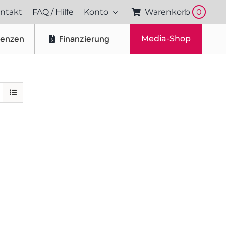
ntakt
FAQ / Hilfe
Konto
Warenkorb
0
renzen
Finanzierung
Media-Shop
Fotos & Videos
Produktfotografie
Portraitfotografie
Drohnenaufnahmen