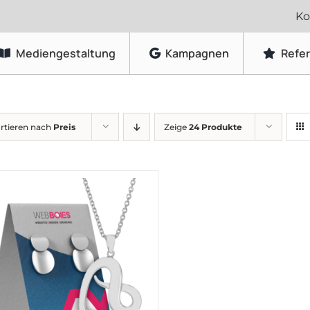
Ko
Mediengestaltung
Kampagnen
Refe
Grafikdesign
rtieren nach
Preis
Zeige
24 Produkte
Logo-Gestaltung
Visitenkarten & Briefpapier
Flyer & Faltblätter
Broschüren & Kataloge
Speisekarten & Getränkekarten
Plakate & Poster