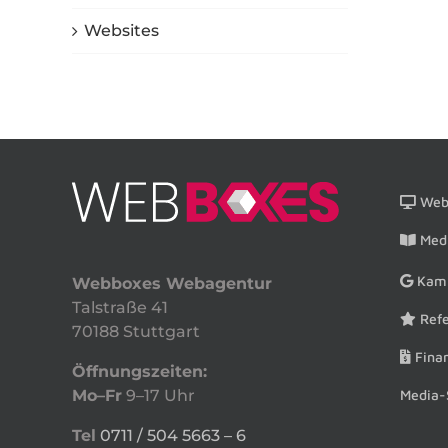
Websites
Webs
Medi
Kam
Webboxes Webagentur
Talstraße 41
Refe
70188 Stuttgart
Finan
Öffnungszeiten:
Media-
Mo–Fr
9–17 Uhr
Tel
0711 / 504 5663 – 6