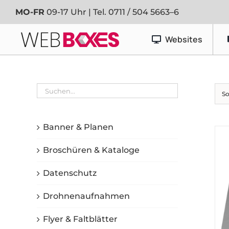
Zum
MO-FR
09-17 Uhr | Tel.
0711 / 504 5663–6
Inhalt
springen
Websites
Werbetechnik
So
Banner & Planen
Fahrzeugfolierung
Banner & Planen
Schaufenster- & Foliendesign
Broschüren & Kataloge
Schilder
Datenschutz
Drohnenaufnahmen
Flyer & Faltblätter