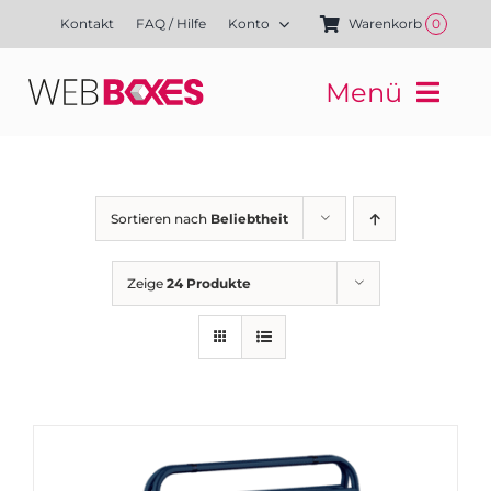
Zum
Kontakt
FAQ / Hilfe
Konto
Warenkorb
0
Inhalt
springen
Menü
Websites
Mediengestaltung
Kampagnen
Sortieren nach
Beliebtheit
Referenzen
Finanzierung
Zeige
24 Produkte
Media-Shop