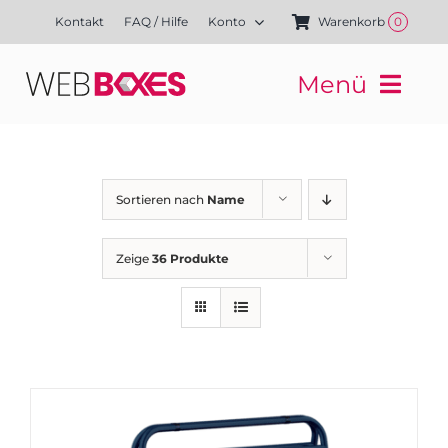
Zum
Kontakt
FAQ / Hilfe
Konto
Warenkorb
0
Inhalt
springen
Menü
Websites
Mediengestaltung
Kampagnen
Sortieren nach
Name
Referenzen
Finanzierung
Zeige
36 Produkte
Media-Shop