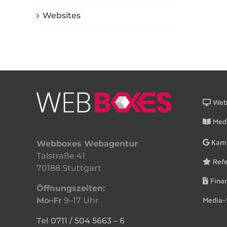
Websites
Webs
Medi
Kam
Webboxes Webagentur
Talstraße 41
Refe
70188 Stuttgart
Finan
Öffnungszeiten:
Media-
Mo–Fr
9–17 Uhr
Tel
0711 / 504 5663 – 6