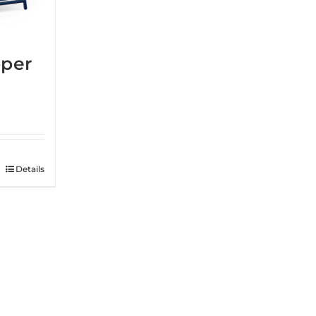
per
Details