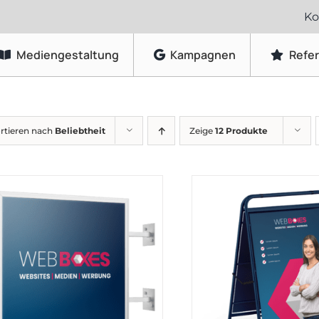
Ko
Mediengestaltung
Kampagnen
Refe
Grafikdesign
rtieren nach
Beliebtheit
Zeige
12 Produkte
Logo-Gestaltung
Visitenkarten & Briefpapier
Flyer & Faltblätter
Broschüren & Kataloge
Speisekarten & Getränkekarten
Plakate & Poster