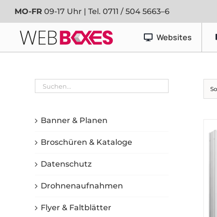
Zum
MO-FR
09-17 Uhr | Tel.
0711 / 504 5663–6
Inhalt
springen
Websites
Werbetechnik
So
Banner & Planen
Fahrzeugfolierung
Banner & Planen
Schaufenster- & Foliendesign
Broschüren & Kataloge
Schilder
Datenschutz
Drohnenaufnahmen
Flyer & Faltblätter