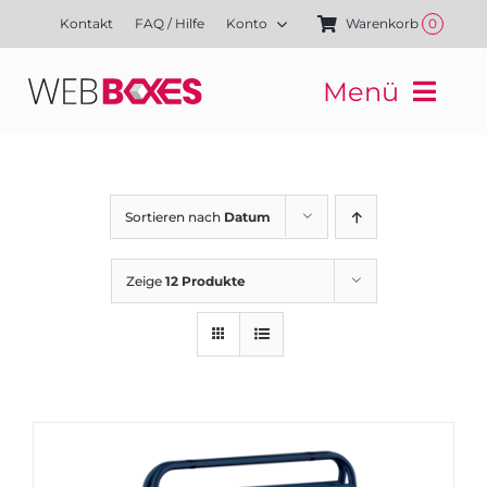
Zum
Kontakt
FAQ / Hilfe
Konto
Warenkorb
0
Inhalt
springen
Menü
Websites
Mediengestaltung
Kampagnen
Sortieren nach
Datum
Referenzen
Finanzierung
Zeige
12 Produkte
Media-Shop