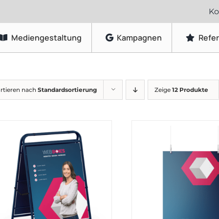
Ko
Mediengestaltung
Kampagnen
Refe
Grafikdesign
rtieren nach
Standardsortierung
Zeige
12 Produkte
Logo-Gestaltung
Visitenkarten & Briefpapier
Flyer & Faltblätter
Broschüren & Kataloge
Speisekarten & Getränkekarten
Plakate & Poster