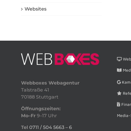
Websites
Webs
Medi
Kam
Webboxes Webagentur
Talstraße 41
Refe
70188 Stuttgart
Finan
Öffnungszeiten:
Media-
Mo–Fr
9–17 Uhr
Tel
0711 / 504 5663 – 6