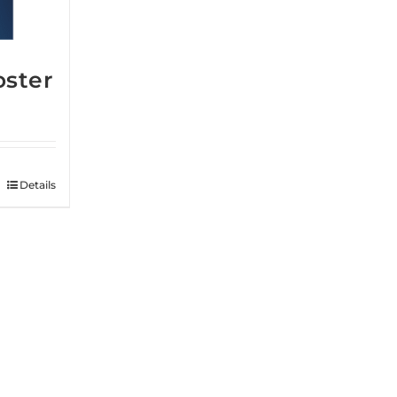
oster
Details