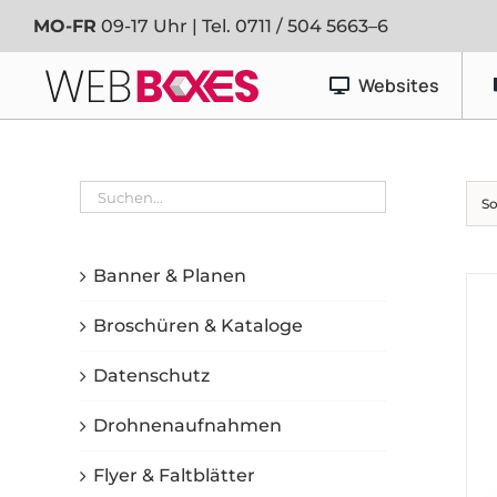
Zum
MO-FR
09-17 Uhr | Tel.
0711 / 504 5663–6
Inhalt
springen
Websites
Werbetechnik
So
Banner & Planen
Fahrzeugfolierung
Banner & Planen
Schaufenster- & Foliendesign
Broschüren & Kataloge
Schilder
Datenschutz
Drohnenaufnahmen
Flyer & Faltblätter