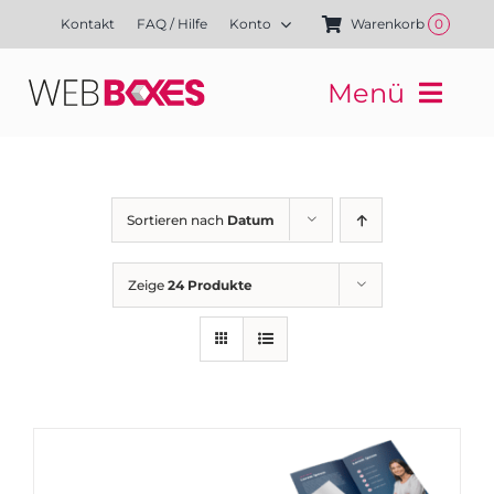
Zum
Kontakt
FAQ / Hilfe
Konto
Warenkorb
0
Inhalt
springen
Menü
Websites
Mediengestaltung
Kampagnen
Sortieren nach
Datum
Referenzen
Finanzierung
Zeige
24 Produkte
Media-Shop