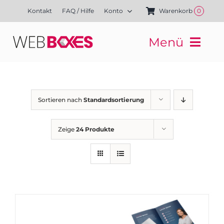
Zum
Kontakt
FAQ / Hilfe
Konto
Warenkorb
0
Inhalt
springen
Menü
Websites
Mediengestaltung
Kampagnen
Sortieren nach
Standardsortierung
Referenzen
Finanzierung
Zeige
24 Produkte
Media-Shop