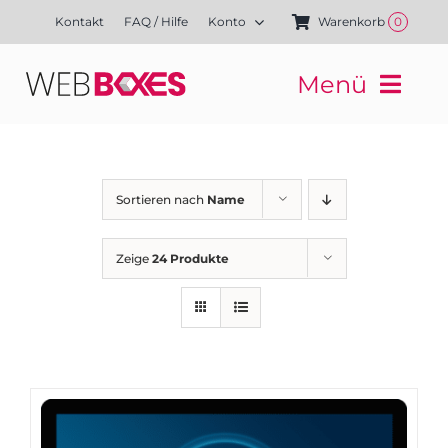
Zum
Kontakt
FAQ / Hilfe
Konto
Warenkorb
0
Inhalt
springen
Menü
Websites
Mediengestaltung
Kampagnen
Sortieren nach
Name
Referenzen
Finanzierung
Zeige
24 Produkte
Media-Shop